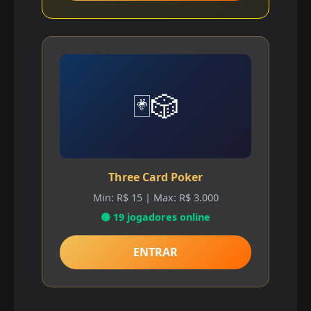
🃏🎲
Three Card Poker
Min: R$ 15 | Max: R$ 3.000
🟢 19 jogadores online
ENTRAR