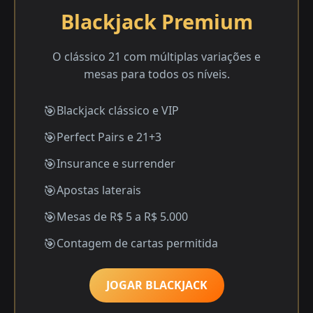
Blackjack Premium
O clássico 21 com múltiplas variações e
mesas para todos os níveis.
Blackjack clássico e VIP
Perfect Pairs e 21+3
Insurance e surrender
Apostas laterais
Mesas de R$ 5 a R$ 5.000
Contagem de cartas permitida
JOGAR BLACKJACK