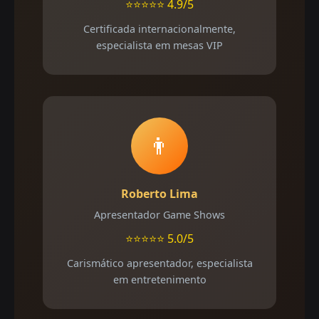
⭐⭐⭐⭐⭐ 4.9/5
Certificada internacionalmente,
especialista em mesas VIP
👨
Roberto Lima
Apresentador Game Shows
⭐⭐⭐⭐⭐ 5.0/5
Carismático apresentador, especialista
em entretenimento