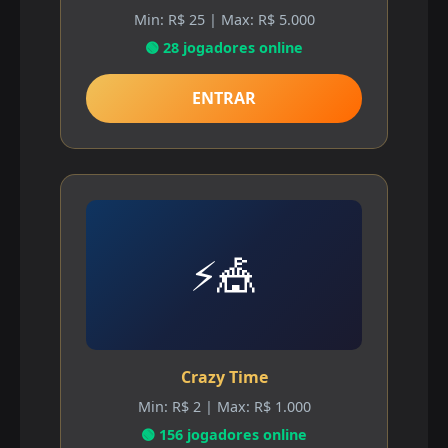
Min: R$ 25 | Max: R$ 5.000
🟢 28 jogadores online
ENTRAR
⚡🎪
Crazy Time
Min: R$ 2 | Max: R$ 1.000
🟢 156 jogadores online