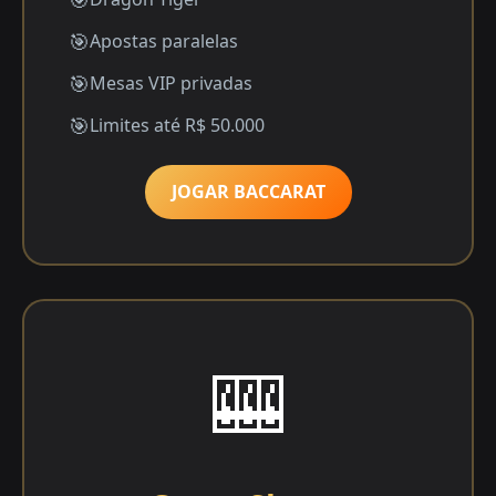
Apostas paralelas
Mesas VIP privadas
Limites até R$ 50.000
JOGAR BACCARAT
🎰