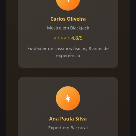
Carlos Oliveira
Mestre em Blackjack
⭐⭐⭐⭐⭐ 4.8/5
Ex-dealer de cassinos físicos, 8 anos de
experiência
👩
Ana Paula Silva
Expert em Baccarat