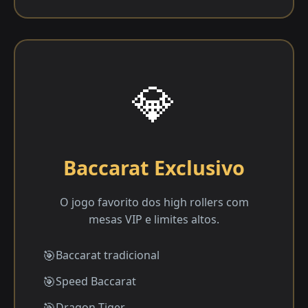
💎
Baccarat Exclusivo
O jogo favorito dos high rollers com
mesas VIP e limites altos.
Baccarat tradicional
Speed Baccarat
Dragon Tiger