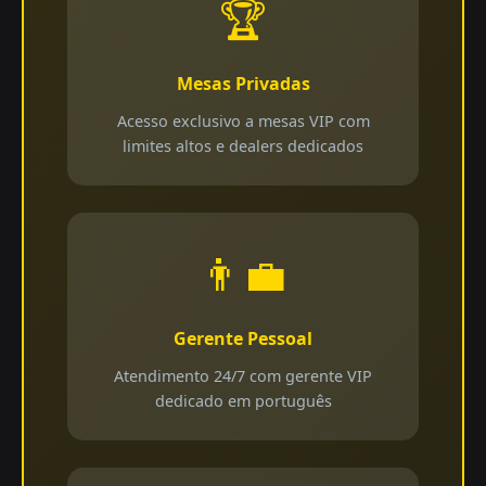
🏆
Mesas Privadas
Acesso exclusivo a mesas VIP com
limites altos e dealers dedicados
👨‍💼
Gerente Pessoal
Atendimento 24/7 com gerente VIP
dedicado em português