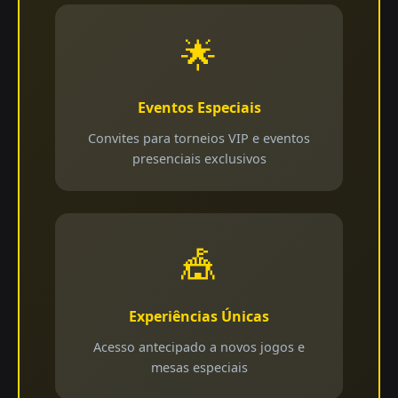
🌟
Eventos Especiais
Convites para torneios VIP e eventos
presenciais exclusivos
🎪
Experiências Únicas
Acesso antecipado a novos jogos e
mesas especiais