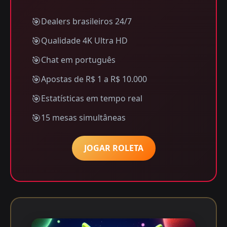
Dealers brasileiros 24/7
Qualidade 4K Ultra HD
Chat em português
Apostas de R$ 1 a R$ 10.000
Estatísticas em tempo real
15 mesas simultâneas
JOGAR ROLETA