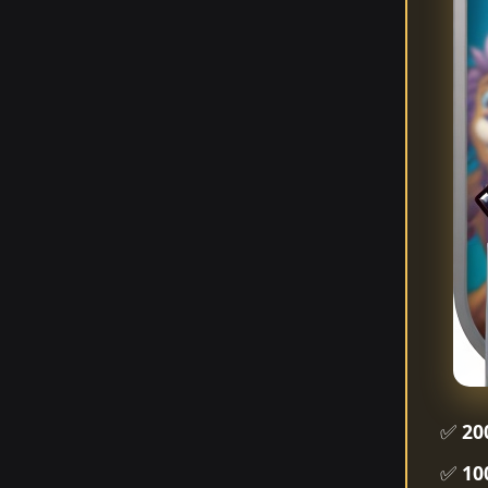
✅
20
✅
10