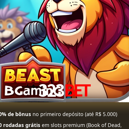
0% de bônus
no primeiro depósito (até R$ 5.000)
0 rodadas grátis
em slots premium (Book of Dead,