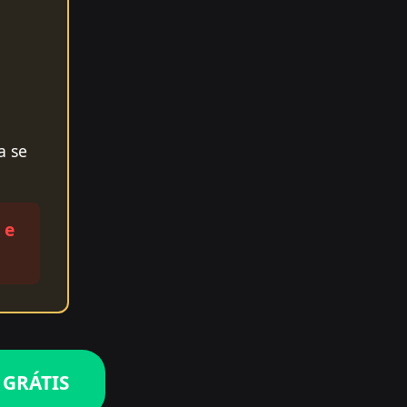
a se
 e
 GRÁTIS