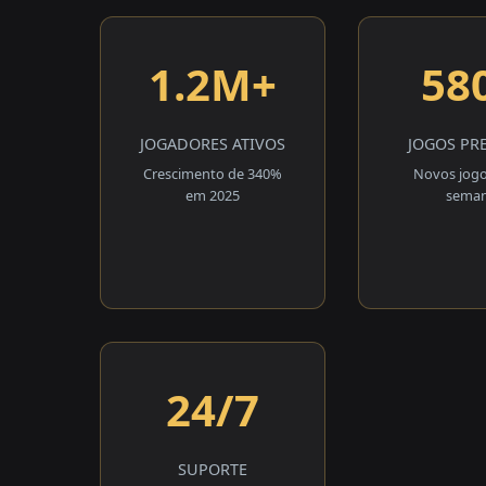
1.2M+
58
JOGADORES ATIVOS
JOGOS PR
Crescimento de 340%
Novos jogo
em 2025
sema
24/7
SUPORTE