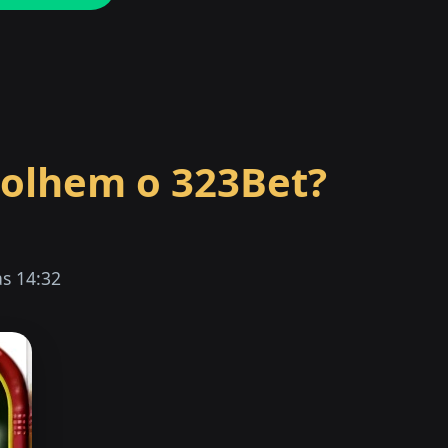
scolhem o 323Bet?
às 14:32