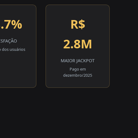
8.7%
R$
2.8M
ISFAÇÃO
o dos usuários
MAIOR JACKPOT
Pago em
dezembro/2025