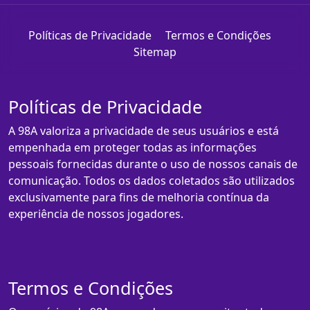
Políticas de Privacidade
Termos e Condições
Sitemap
Políticas de Privacidade
A 98A valoriza a privacidade de seus usuários e está
empenhada em proteger todas as informações
pessoais fornecidas durante o uso de nossos canais de
comunicação. Todos os dados coletados são utilizados
exclusivamente para fins de melhoria contínua da
experiência de nossos jogadores.
Termos e Condições