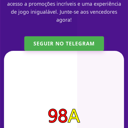
acesso a promoções incríveis e uma experiência
de jogo inigualável. Junte-se aos vencedores
agora!
SEGUIR NO TELEGRAM