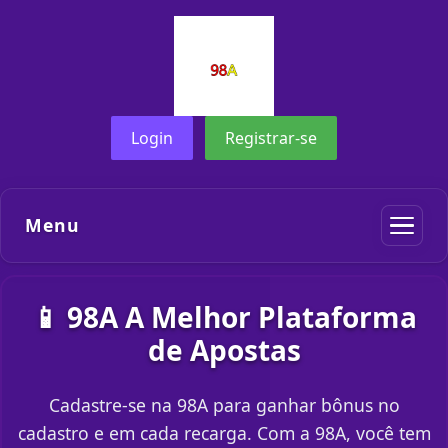
Login
Registrar-se
Menu
📱 98A A Melhor Plataforma
de Apostas
Cadastre-se na 98A para ganhar bônus no
cadastro e em cada recarga. Com a 98A, você tem