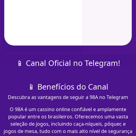
📱 Canal Oficial no Telegram!
📱 Benefícios do Canal
Descubra as vantagens de seguir a 98A no Telegram
O 98A é um cassino online confiável e amplamente
popular entre os brasileiros. Oferecemos uma vasta
seleção de jogos, incluindo caça-níqueis, pôquer, e
jogos de mesa, tudo com o mais alto nível de segurança