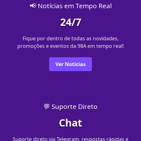
📢 Notícias em Tempo Real
24/7
Fique por dentro de todas as novidades,
promoções e eventos da 98A em tempo real!
Ver Notícias
💬 Suporte Direto
Chat
Suporte direto via Telegram, respostas rápidas e