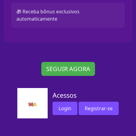
🎁 Receba bônus exclusivos
automaticamente
SEGUIR AGORA
Acessos
Login
Registrar-se