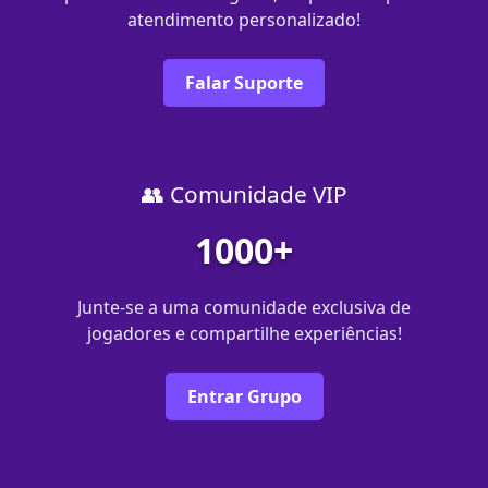
atendimento personalizado!
Falar Suporte
👥 Comunidade VIP
1000+
Junte-se a uma comunidade exclusiva de
jogadores e compartilhe experiências!
Entrar Grupo