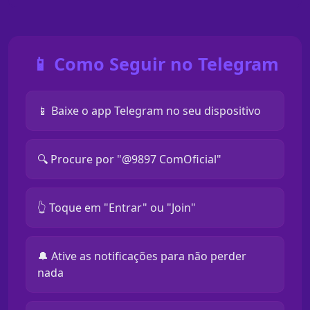
📱 Como Seguir no Telegram
📱 Baixe o app Telegram no seu dispositivo
🔍 Procure por "@9897 ComOficial"
👆 Toque em "Entrar" ou "Join"
🔔 Ative as notificações para não perder
nada