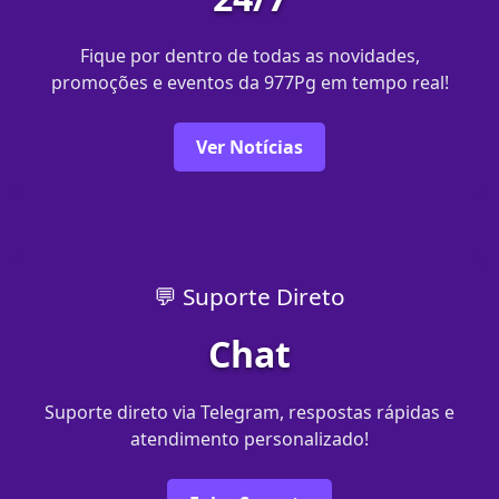
Fique por dentro de todas as novidades,
promoções e eventos da 977Pg em tempo real!
Ver Notícias
💬 Suporte Direto
Chat
Suporte direto via Telegram, respostas rápidas e
atendimento personalizado!