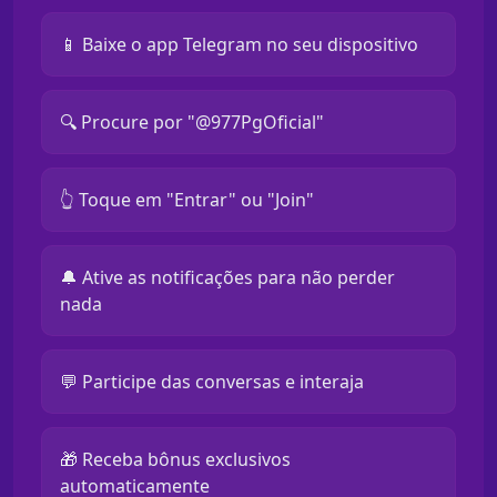
📱 Baixe o app Telegram no seu dispositivo
🔍 Procure por "@977PgOficial"
👆 Toque em "Entrar" ou "Join"
🔔 Ative as notificações para não perder
nada
💬 Participe das conversas e interaja
🎁 Receba bônus exclusivos
automaticamente