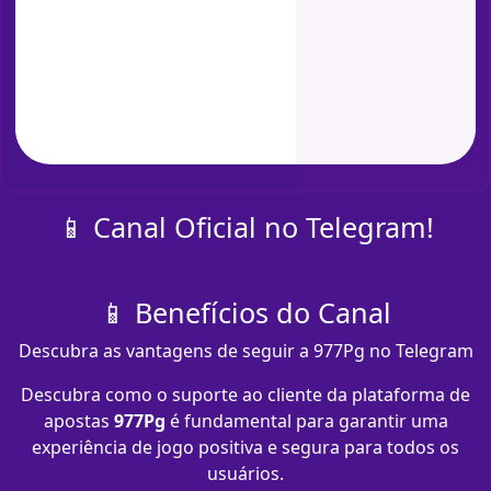
📱 Canal Oficial no Telegram!
📱 Benefícios do Canal
Descubra as vantagens de seguir a 977Pg no Telegram
Descubra como o suporte ao cliente da plataforma de
apostas
977Pg
é fundamental para garantir uma
experiência de jogo positiva e segura para todos os
usuários.