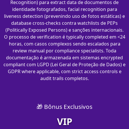
Recognition) para extract data de documentos de
identidade fotografados, facial recognition para
liveness detection (prevenindo uso de fotos estáticas) e
database cross-checks contra watchlists de PEPs
(Politically Exposed Persons) e sanções internacionais.
O processo de verification é typically completed em <24
horas, com casos complexos sendo escalados para
review manual por compliance specialists. Toda
documentação é armazenada em sistemas encrypted
compliant com LGPD (Lei Geral de Proteção de Dados) e
GDPR where applicable, com strict access controls e
audit trails completos.
🎁 Bônus Exclusivos
VIP