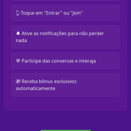
👆 Toque em "Entrar" ou "Join"
🔔 Ative as notificações para não perder
nada
💬 Participe das conversas e interaja
🎁 Receba bônus exclusivos
automaticamente