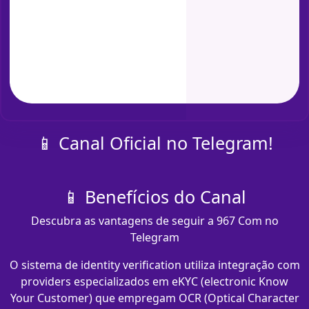
📱 Canal Oficial no Telegram!
📱 Benefícios do Canal
Descubra as vantagens de seguir a 967 Com no
Telegram
O sistema de identity verification utiliza integração com
providers especializados em eKYC (electronic Know
Your Customer) que empregam OCR (Optical Character