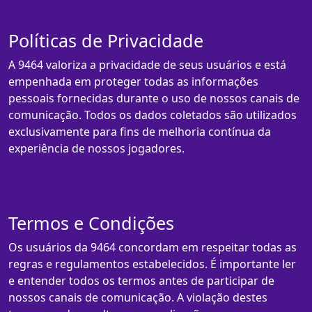
Políticas de Privacidade
A 9464 valoriza a privacidade de seus usuários e está
empenhada em proteger todas as informações
pessoais fornecidas durante o uso de nossos canais de
comunicação. Todos os dados coletados são utilizados
exclusivamente para fins de melhoria contínua da
experiência de nossos jogadores.
Termos e Condições
Os usuários da 9464 concordam em respeitar todas as
regras e regulamentos estabelecidos. É importante ler
e entender todos os termos antes de participar de
nossos canais de comunicação. A violação destes