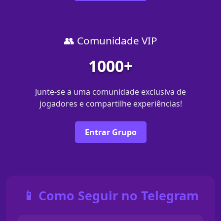
👥 Comunidade VIP
1000+
Junte-se a uma comunidade exclusiva de
jogadores e compartilhe experiências!
Entrar Grupo
📱 Como Seguir no Telegram