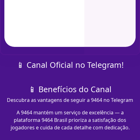
📱 Canal Oficial no Telegram!
📱 Benefícios do Canal
Descubra as vantagens de seguir a 9464 no Telegram
A 9464 mantém um serviço de excelência — a
plataforma 9464 Brasil prioriza a satisfação dos
jogadores e cuida de cada detalhe com dedicação.