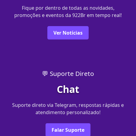
Fique por dentro de todas as novidades,
promoções e eventos da 922Br em tempo real!
Ver Notícias
💬 Suporte Direto
Chat
Suporte direto via Telegram, respostas rápidas e
atendimento personalizado!
Falar Suporte