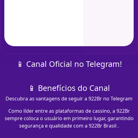
📱 Canal Oficial no Telegram!
📱 Benefícios do Canal
Descubra as vantagens de seguir a 922Br no Telegram
Como líder entre as plataformas de cassino, a 922Br
sempre coloca o usuário em primeiro lugar, garantindo
segurança e qualidade com a 922Br Brasil .