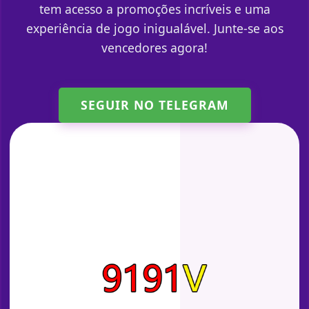
tem acesso a promoções incríveis e uma
experiência de jogo inigualável. Junte-se aos
vencedores agora!
SEGUIR NO TELEGRAM