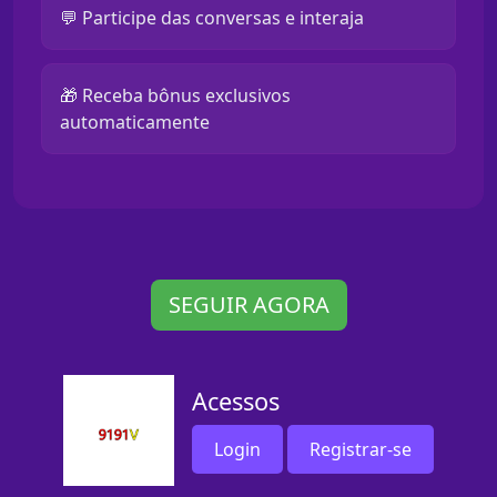
💬 Participe das conversas e interaja
🎁 Receba bônus exclusivos
automaticamente
SEGUIR AGORA
Acessos
Login
Registrar-se