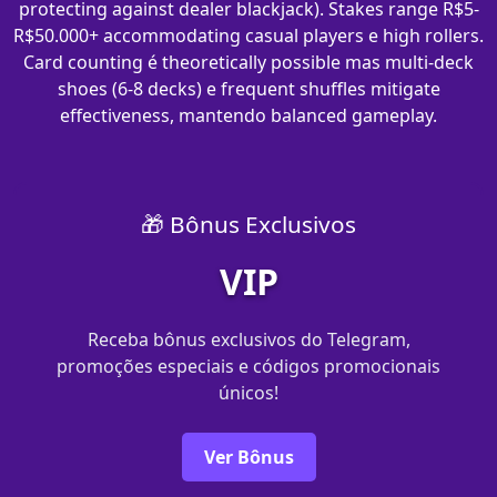
protecting against dealer blackjack). Stakes range R$5-
R$50.000+ accommodating casual players e high rollers.
Card counting é theoretically possible mas multi-deck
shoes (6-8 decks) e frequent shuffles mitigate
effectiveness, mantendo balanced gameplay.
🎁 Bônus Exclusivos
VIP
Receba bônus exclusivos do Telegram,
promoções especiais e códigos promocionais
únicos!
Ver Bônus