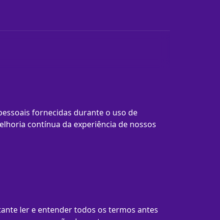
pessoais fornecidas durante o uso de
elhoria contínua da experiência de nossos
ante ler e entender todos os termos antes