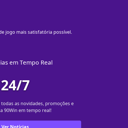
jogo mais satisfatória possível.
cias em Tempo Real
24/7
e todas as novidades, promoções e
a 90Win em tempo real!
Ver Notícias