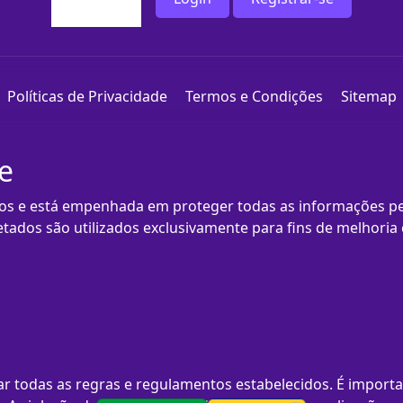
Políticas de Privacidade
Termos e Condições
Sitemap
de
rios e está empenhada em proteger todas as informações p
tados são utilizados exclusivamente para fins de melhoria
 todas as regras e regulamentos estabelecidos. É importa