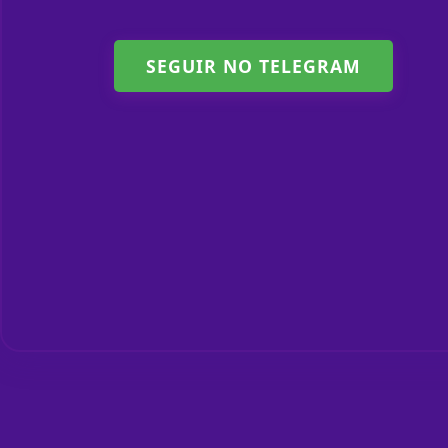
SEGUIR NO TELEGRAM