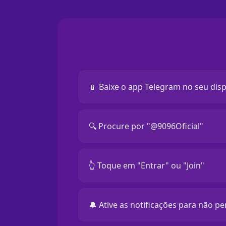
📱 Baixe o app Telegram no seu disp
🔍 Procure por "@9096Oficial"
👆 Toque em "Entrar" ou "Join"
🔔 Ative as notificações para não p