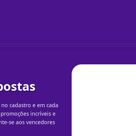
postas
 no cadastro e em cada
 promoções incríveis e
unte-se aos vencedores