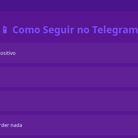
📱 Como Seguir no Telegram
ositivo
erder nada