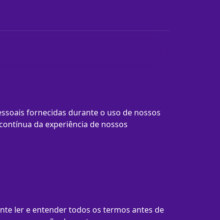
essoais fornecidas durante o uso de nossos
 contínua da experiência de nossos
nte ler e entender todos os termos antes de