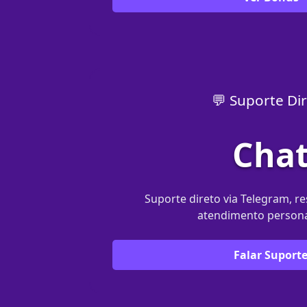
💬 Suporte Di
Cha
Suporte direto via Telegram, r
atendimento persona
Falar Suport