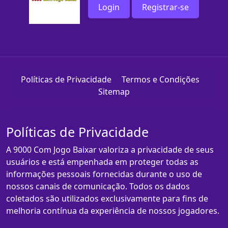
Login
Registrar-se
Políticas de Privacidade
Termos e Condições
Sitemap
Políticas de Privacidade
A 9000 Com Jogo Baixar valoriza a privacidade de seus
usuários e está empenhada em proteger todas as
informações pessoais fornecidas durante o uso de
nossos canais de comunicação. Todos os dados
coletados são utilizados exclusivamente para fins de
melhoria contínua da experiência de nossos jogadores.