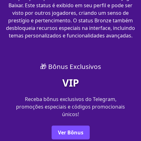
Baixar. Este status é exibido em seu perfil e pode ser
visto por outros jogadores, criando um senso de
prestígio e pertencimento. O status Bronze também
desbloqueia recursos especiais na interface, incluindo
temas personalizados e funcionalidades avançadas.
🎁 Bônus Exclusivos
VIP
Receba bônus exclusivos do Telegram,
promoções especiais e códigos promocionais
únicos!
Ver Bônus