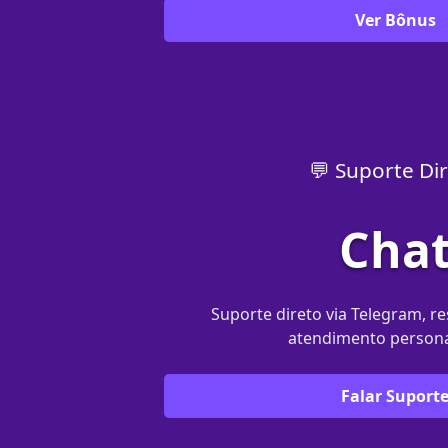
Ver Bônus
💬 Suporte Di
Cha
Suporte direto via Telegram, r
atendimento persona
Falar Suport