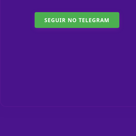
SEGUIR NO TELEGRAM