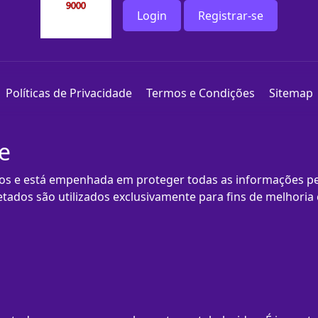
Login
Registrar-se
Políticas de Privacidade
Termos e Condições
Sitemap
de
rios e está empenhada em proteger todas as informações p
tados são utilizados exclusivamente para fins de melhoria