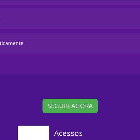
a
aticamente
SEGUIR AGORA
Acessos