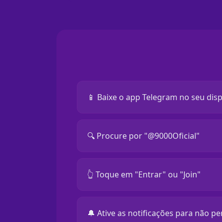
📱 Baixe o app Telegram no seu disp
🔍 Procure por "@9000Oficial"
👆 Toque em "Entrar" ou "Join"
🔔 Ative as notificações para não p