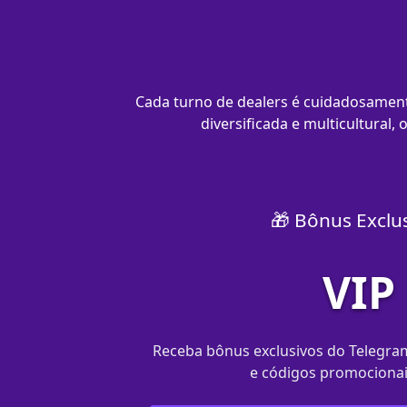
Cada turno de dealers é cuidadosament
diversificada e multicultural
🎁 Bônus Exclu
VIP
Receba bônus exclusivos do Telegra
e códigos promocionai