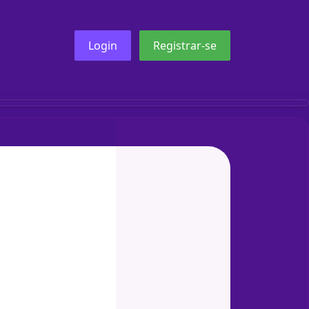
Login
Registrar-se