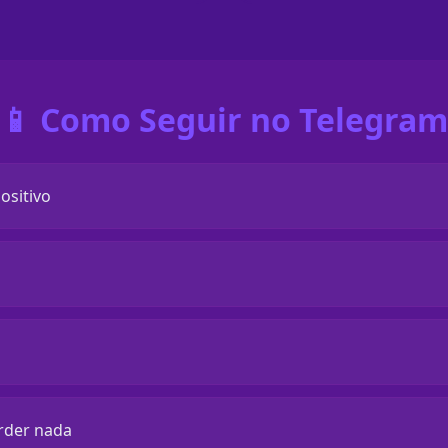
📱 Como Seguir no Telegram
ositivo
erder nada