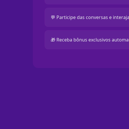
💬 Participe das conversas e interaj
🎁 Receba bônus exclusivos autom