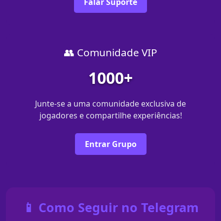
Falar Suporte
👥 Comunidade VIP
1000+
Junte-se a uma comunidade exclusiva de
jogadores e compartilhe experiências!
Entrar Grupo
📱 Como Seguir no Telegram