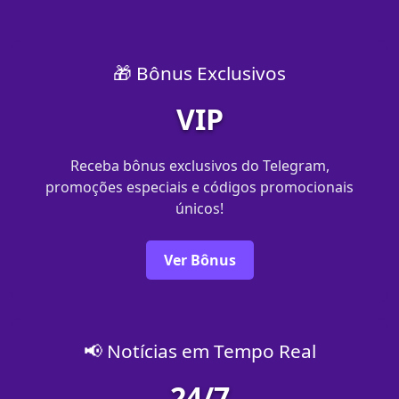
🎁 Bônus Exclusivos
VIP
Receba bônus exclusivos do Telegram,
promoções especiais e códigos promocionais
únicos!
Ver Bônus
📢 Notícias em Tempo Real
24/7