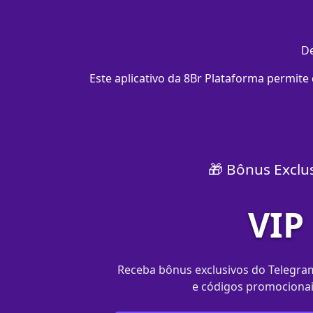
De
Este aplicativo da 8Br Plataforma permite
🎁 Bônus Exclu
VIP
Receba bônus exclusivos do Telegra
e códigos promocionai