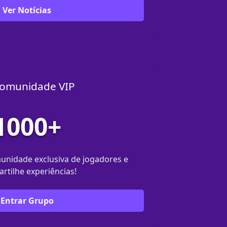
Ver Notícias
Comunidade VIP
1000+
unidade exclusiva de jogadores e
rtilhe experiências!
Entrar Grupo