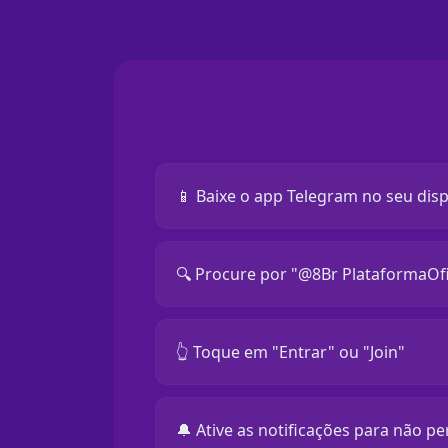
📱 Baixe o app Telegram no seu disp
🔍 Procure por "@8Br PlataformaOfi
👆 Toque em "Entrar" ou "Join"
🔔 Ative as notificações para não p