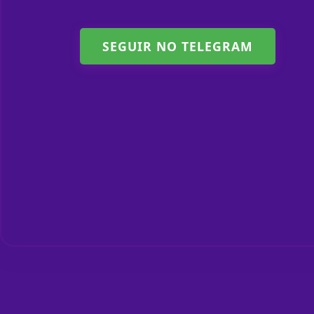
SEGUIR NO TELEGRAM