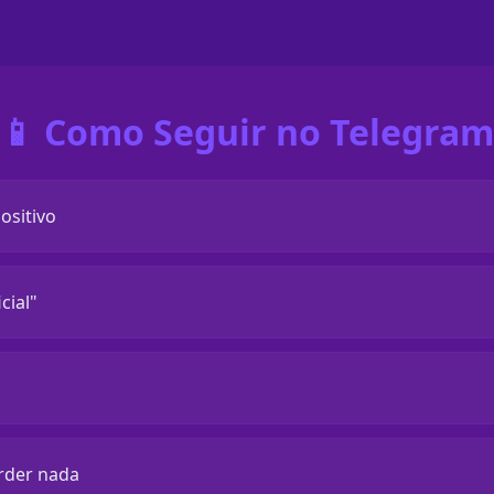
📱 Como Seguir no Telegram
ositivo
cial"
erder nada