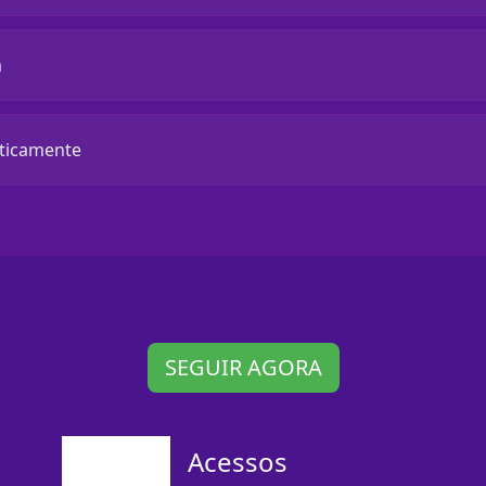
a
aticamente
SEGUIR AGORA
Acessos