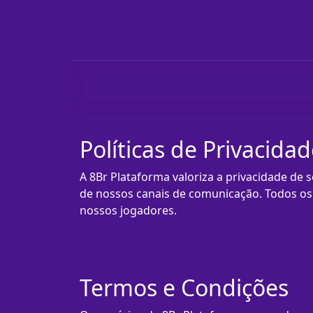
Políticas de Privacida
A 8Br Plataforma valoriza a privacidade de
de nossos canais de comunicação. Todos os 
nossos jogadores.
Termos e Condições