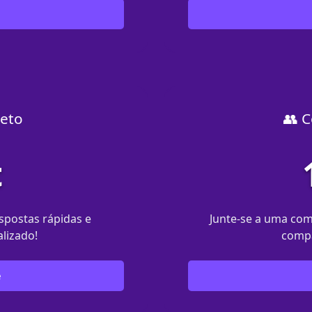
reto
👥 
t
espostas rápidas e
Junte-se a uma com
lizado!
compa
e