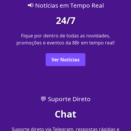
📢 Notícias em Tempo Real
24/7
Fique por dentro de todas as novidades,
promoções e eventos da 8Br em tempo real!
Ver Notícias
💬 Suporte Direto
Chat
Suporte direto via Telegram, respostas rápidas e