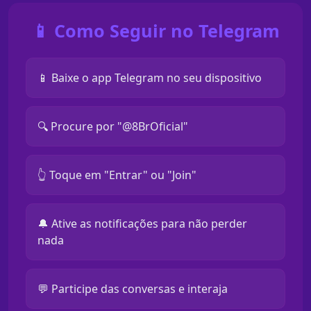
📱 Como Seguir no Telegram
📱 Baixe o app Telegram no seu dispositivo
🔍 Procure por "@8BrOficial"
👆 Toque em "Entrar" ou "Join"
🔔 Ative as notificações para não perder
nada
💬 Participe das conversas e interaja