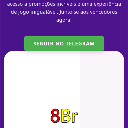
acesso a promoções incríveis e uma experiência
de jogo inigualável. Junte-se aos vencedores
agora!
SEGUIR NO TELEGRAM