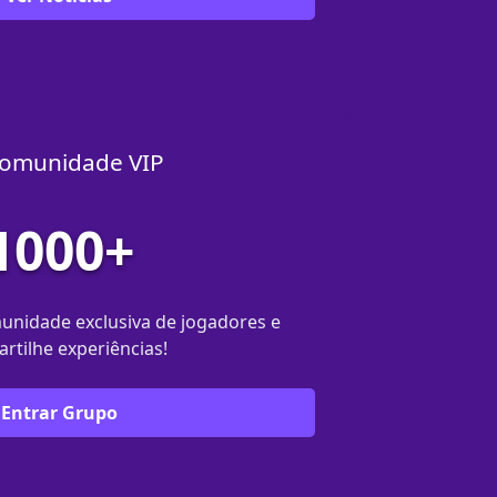
Comunidade VIP
1000+
unidade exclusiva de jogadores e
rtilhe experiências!
Entrar Grupo