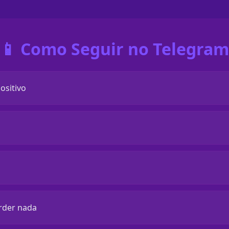
📱 Como Seguir no Telegram
ositivo
erder nada