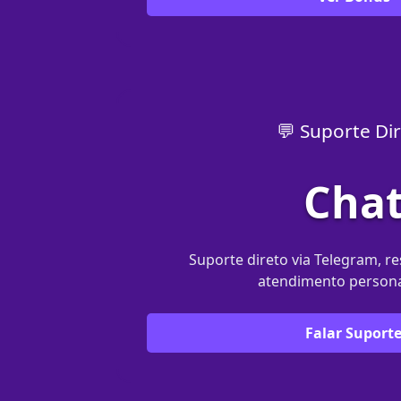
💬 Suporte Di
Cha
Suporte direto via Telegram, r
atendimento persona
Falar Suport