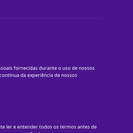
ssoais fornecidas durante o uso de nossos
 contínua da experiência de nossos
te ler e entender todos os termos antes de