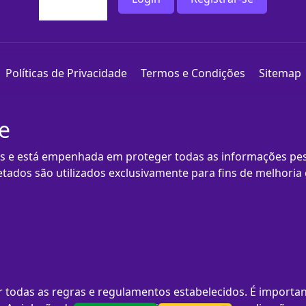
Políticas de Privacidade
Termos e Condições
Sitemap
de
ios e está empenhada em proteger todas as informações pe
tados são utilizados exclusivamente para fins de melhoria
todas as regras e regulamentos estabelecidos. É importan