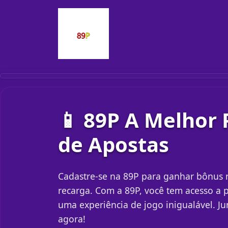
📱 89P A Melhor
de Apostas
Cadastre-se na 89P para ganhar bônus 
recarga. Com a 89P, você tem acesso a 
uma experiência de jogo inigualável. J
agora!