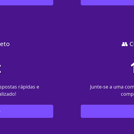
reto
👥 
t
espostas rápidas e
Junte-se a uma com
lizado!
compa
e