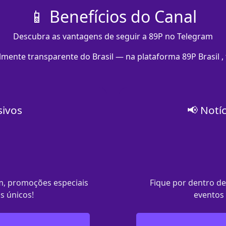
📱 Benefícios do Canal
Descubra as vantagens de seguir a 89P no Telegram
lmente transparente do Brasil — na plataforma 89P Brasil , 
sivos
📢 Notí
m, promoções especiais
Fique por dentro d
s únicos!
eventos