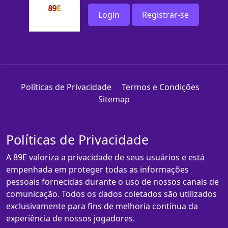
Login
Registrar-se
Políticas de Privacidade
Termos e Condições
Sitemap
Políticas de Privacidade
A 89E valoriza a privacidade de seus usuários e está
empenhada em proteger todas as informações
pessoais fornecidas durante o uso de nossos canais de
comunicação. Todos os dados coletados são utilizados
exclusivamente para fins de melhoria contínua da
experiência de nossos jogadores.