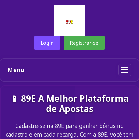
Login
Registrar-se
Menu
📱 89E A Melhor Plataforma
de Apostas
Cadastre-se na 89E para ganhar bônus no
cadastro e em cada recarga. Com a 89E, você tem