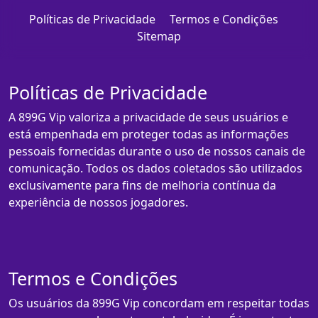
Políticas de Privacidade
Termos e Condições
Sitemap
Políticas de Privacidade
A 899G Vip valoriza a privacidade de seus usuários e
está empenhada em proteger todas as informações
pessoais fornecidas durante o uso de nossos canais de
comunicação. Todos os dados coletados são utilizados
exclusivamente para fins de melhoria contínua da
experiência de nossos jogadores.
Termos e Condições
Os usuários da 899G Vip concordam em respeitar todas