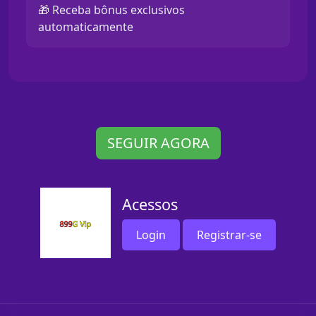
🎁 Receba bônus exclusivos
automaticamente
SEGUIR AGORA
Acessos
Login
Registrar-se