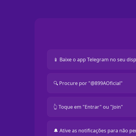
📱 Baixe o app Telegram no seu disp
🔍 Procure por "@899AOficial"
👆 Toque em "Entrar" ou "Join"
🔔 Ative as notificações para não p