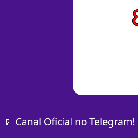
📱 Canal Oficial no Telegram!