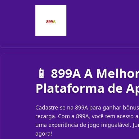
📱 899A A Melho
Plataforma de A
Cadastre-se na 899A para ganhar bônus
recarga. Com a 899A, você tem acesso a
uma experiência de jogo inigualável. J
agora!