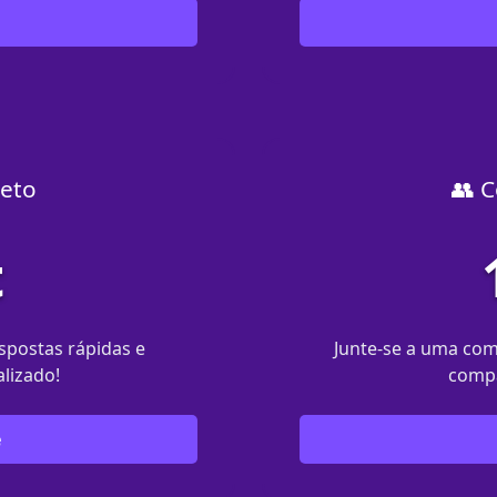
reto
👥 
t
espostas rápidas e
Junte-se a uma com
lizado!
compa
e