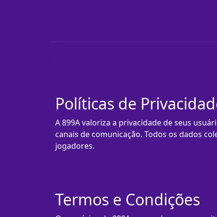
Políticas de Privacida
A 899A valoriza a privacidade de seus usuá
canais de comunicação. Todos os dados cole
jogadores.
Termos e Condições