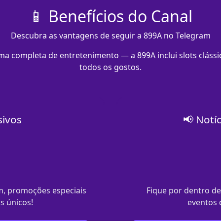
📱 Benefícios do Canal
Descubra as vantagens de seguir a 899A no Telegram
ma completa de entretenimento — a 899A inclui slots cláss
todos os gostos.
sivos
📢 Notí
m, promoções especiais
Fique por dentro d
s únicos!
eventos 