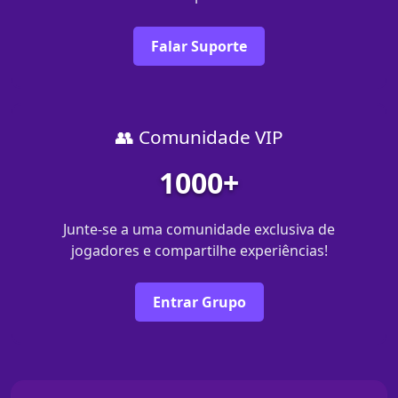
Falar Suporte
👥 Comunidade VIP
1000+
Junte-se a uma comunidade exclusiva de
jogadores e compartilhe experiências!
Entrar Grupo