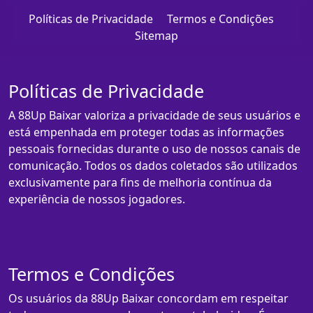
Políticas de Privacidade
Termos e Condições
Sitemap
Políticas de Privacidade
A 88Up Baixar valoriza a privacidade de seus usuários e
está empenhada em proteger todas as informações
pessoais fornecidas durante o uso de nossos canais de
comunicação. Todos os dados coletados são utilizados
exclusivamente para fins de melhoria contínua da
experiência de nossos jogadores.
Termos e Condições
Os usuários da 88Up Baixar concordam em respeitar