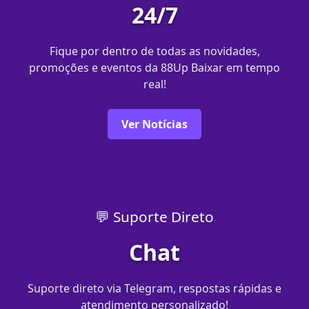
24/7
Fique por dentro de todas as novidades,
promoções e eventos da 88Up Baixar em tempo
real!
Ver Notícias
💬 Suporte Direto
Chat
Suporte direto via Telegram, respostas rápidas e
atendimento personalizado!