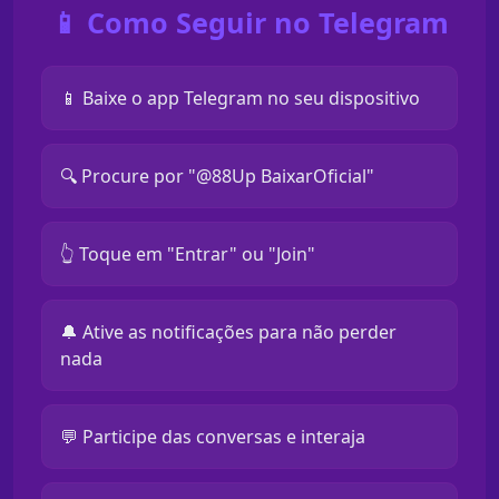
📱 Como Seguir no Telegram
📱 Baixe o app Telegram no seu dispositivo
🔍 Procure por "@88Up BaixarOficial"
👆 Toque em "Entrar" ou "Join"
🔔 Ative as notificações para não perder
nada
💬 Participe das conversas e interaja