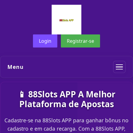
Login
Registrar-se
Menu
📱 88Slots APP A Melhor
Plataforma de Apostas
Cadastre-se na 88Slots APP para ganhar bônus no
cadastro e em cada recarga. Com a 88Slots APP,