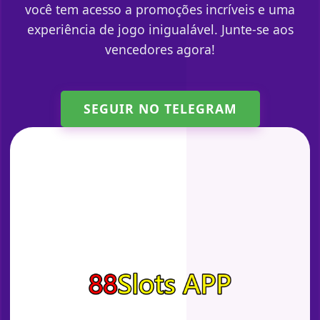
você tem acesso a promoções incríveis e uma
experiência de jogo inigualável. Junte-se aos
vencedores agora!
SEGUIR NO TELEGRAM