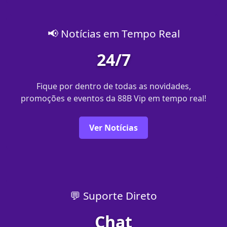
📢 Notícias em Tempo Real
24/7
Fique por dentro de todas as novidades,
promoções e eventos da 88B Vip em tempo real!
Ver Notícias
💬 Suporte Direto
Chat