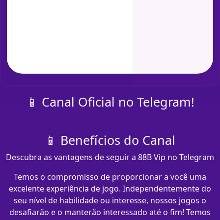
📱 Canal Oficial no Telegram!
📱 Benefícios do Canal
Descubra as vantagens de seguir a 88B Vip no Telegram
Temos o compromisso de proporcionar a você uma
excelente experiência de jogo. Independentemente do
seu nível de habilidade ou interesse, nossos jogos o
desafiarão e o manterão interessado até o fim! Temos