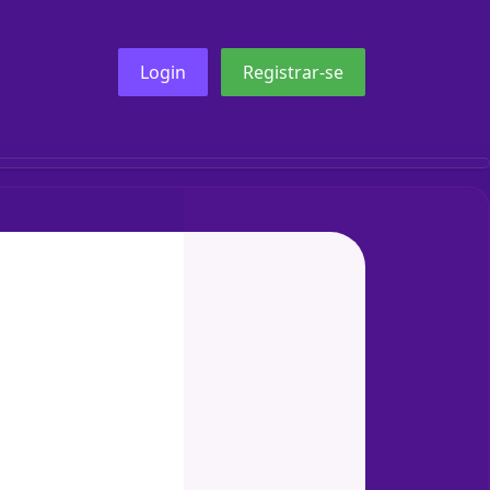
Login
Registrar-se