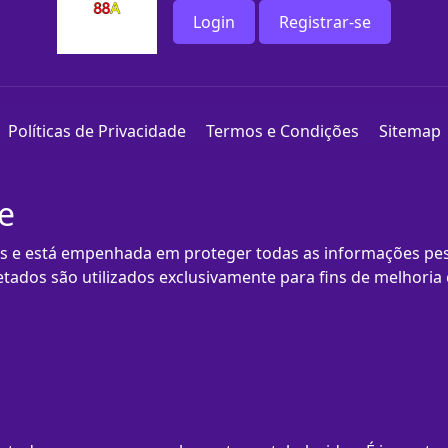
Login
Registrar-se
Políticas de Privacidade
Termos e Condições
Sitemap
de
ios e está empenhada em proteger todas as informações pe
tados são utilizados exclusivamente para fins de melhoria