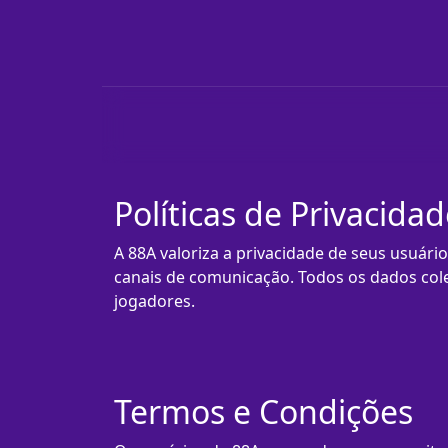
Políticas de Privacida
A 88A valoriza a privacidade de seus usuár
canais de comunicação. Todos os dados cole
jogadores.
Termos e Condições