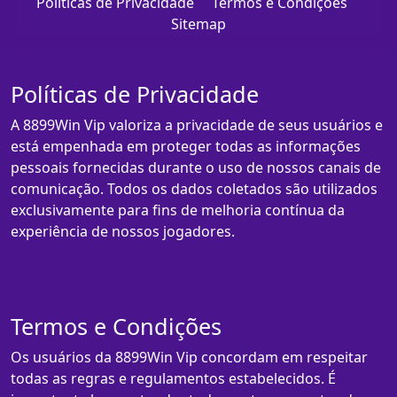
Políticas de Privacidade
Termos e Condições
Sitemap
Políticas de Privacidade
A 8899Win Vip valoriza a privacidade de seus usuários e
está empenhada em proteger todas as informações
pessoais fornecidas durante o uso de nossos canais de
comunicação. Todos os dados coletados são utilizados
exclusivamente para fins de melhoria contínua da
experiência de nossos jogadores.
Termos e Condições
Os usuários da 8899Win Vip concordam em respeitar
todas as regras e regulamentos estabelecidos. É