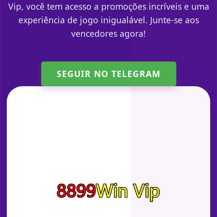
Vip, você tem acesso a promoções incríveis e uma
experiência de jogo inigualável. Junte-se aos
vencedores agora!
SEGUIR NO TELEGRAM