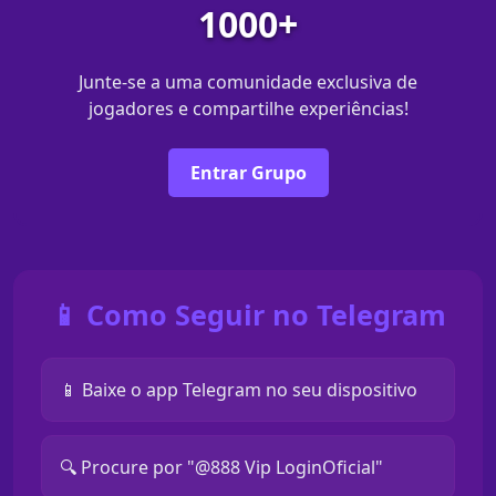
1000+
Junte-se a uma comunidade exclusiva de
jogadores e compartilhe experiências!
Entrar Grupo
📱 Como Seguir no Telegram
📱 Baixe o app Telegram no seu dispositivo
🔍 Procure por "@888 Vip LoginOficial"