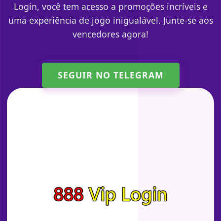
Login, você tem acesso a promoções incríveis e
uma experiência de jogo inigualável. Junte-se aos
vencedores agora!
SEGUIR NO TELEGRAM