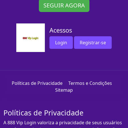
SEGUIR AGORA
Acessos
Login
Registrar-se
Políticas de Privacidade
Termos e Condições
Sitemap
Políticas de Privacidade
A 888 Vip Login valoriza a privacidade de seus usuários