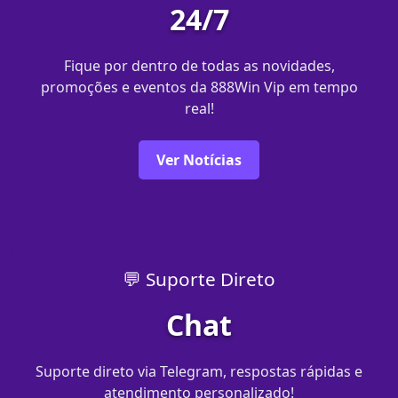
24/7
Fique por dentro de todas as novidades,
promoções e eventos da 888Win Vip em tempo
real!
Ver Notícias
💬 Suporte Direto
Chat
Suporte direto via Telegram, respostas rápidas e
atendimento personalizado!