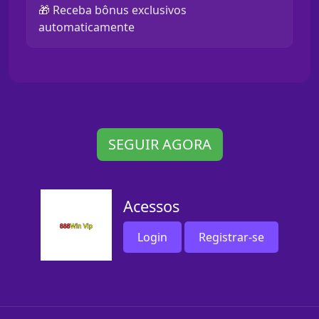
🎁 Receba bônus exclusivos
automaticamente
SEGUIR AGORA
Acessos
Login
Registrar-se