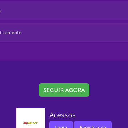
a
aticamente
SEGUIR AGORA
Acessos
Login
Registrar-se