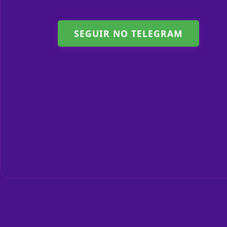
SEGUIR NO TELEGRAM