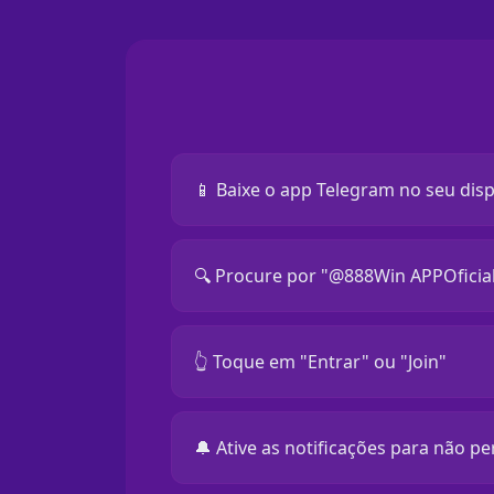
📱 Baixe o app Telegram no seu disp
🔍 Procure por "@888Win APPOficia
👆 Toque em "Entrar" ou "Join"
🔔 Ative as notificações para não p