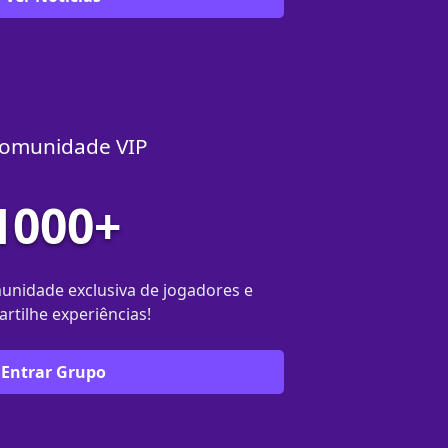
Comunidade VIP
1000+
unidade exclusiva de jogadores e
rtilhe experiências!
Entrar Grupo