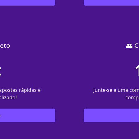
reto
👥 
t
espostas rápidas e
Junte-se a uma com
lizado!
compa
e