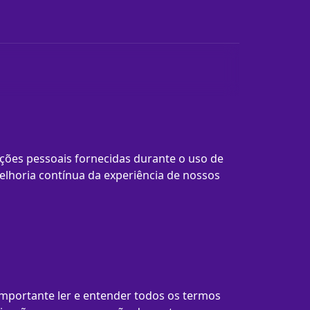
ções pessoais fornecidas durante o uso de
elhoria contínua da experiência de nossos
mportante ler e entender todos os termos