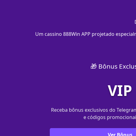
Um cassino 888Win APP projetado especialme
🎁 Bônus Exclu
VIP
Receba bônus exclusivos do Telegra
e códigos promocionai
Ver Bônus