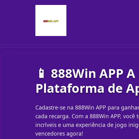
📱 888Win APP A
Plataforma de A
Cadastre-se na 888Win APP para ganha
cada recarga. Com a 888Win APP, você 
incríveis e uma experiência de jogo inig
vencedores agora!