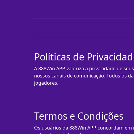
Políticas de Privacida
A 888Win APP valoriza a privacidade de seu
nossos canais de comunicação. Todos os dad
jogadores.
Termos e Condições
Os usuários da 888Win APP concordam em re