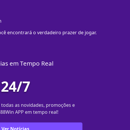
m
cê encontrará o verdadeiro prazer de jogar.
cias em Tempo Real
24/7
e todas as novidades, promoções e
888Win APP em tempo real!
Ver Notícias