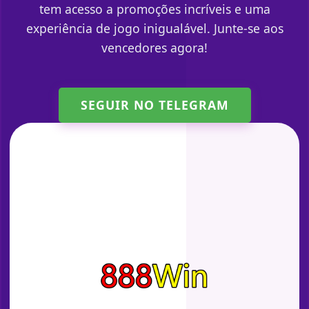
tem acesso a promoções incríveis e uma
experiência de jogo inigualável. Junte-se aos
vencedores agora!
SEGUIR NO TELEGRAM