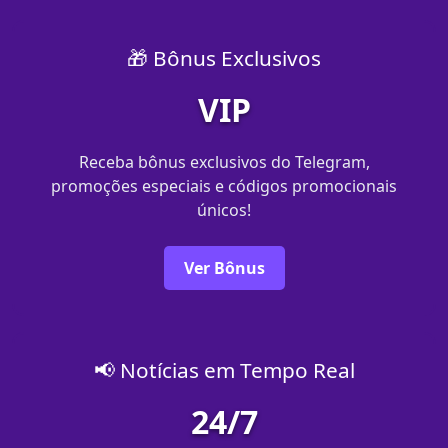
🎁 Bônus Exclusivos
VIP
Receba bônus exclusivos do Telegram,
promoções especiais e códigos promocionais
únicos!
Ver Bônus
📢 Notícias em Tempo Real
24/7