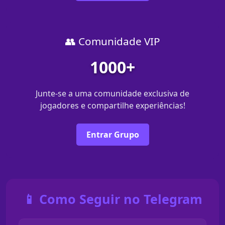
👥 Comunidade VIP
1000+
Junte-se a uma comunidade exclusiva de
jogadores e compartilhe experiências!
Entrar Grupo
📱 Como Seguir no Telegram