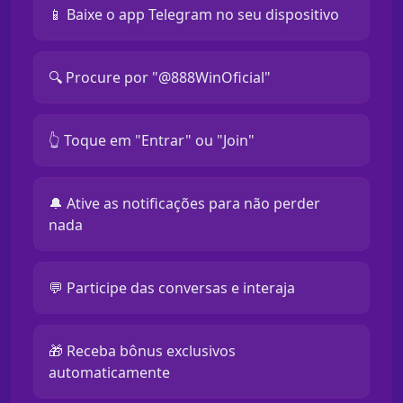
📱 Baixe o app Telegram no seu dispositivo
🔍 Procure por "@888WinOficial"
👆 Toque em "Entrar" ou "Join"
🔔 Ative as notificações para não perder
nada
💬 Participe das conversas e interaja
🎁 Receba bônus exclusivos
automaticamente