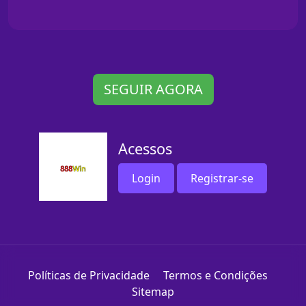
SEGUIR AGORA
Acessos
Login
Registrar-se
Políticas de Privacidade
Termos e Condições
Sitemap