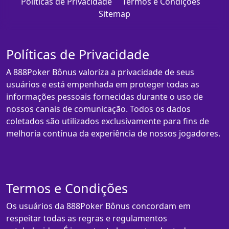
Políticas de Privacidade
Termos e Condições
Sitemap
Políticas de Privacidade
A 888Poker Bônus valoriza a privacidade de seus
usuários e está empenhada em proteger todas as
informações pessoais fornecidas durante o uso de
nossos canais de comunicação. Todos os dados
coletados são utilizados exclusivamente para fins de
melhoria contínua da experiência de nossos jogadores.
Termos e Condições
Os usuários da 888Poker Bônus concordam em
respeitar todas as regras e regulamentos