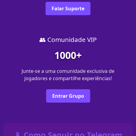
Falar Suporte
👥 Comunidade VIP
1000+
Junte-se a uma comunidade exclusiva de
jogadores e compartilhe experiências!
Entrar Grupo
📱 Como Seguir no Telegram