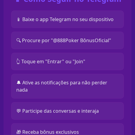
📱 Baixe o app Telegram no seu dispositivo
🔍 Procure por "@888Poker BônusOficial"
👆 Toque em "Entrar" ou "Join"
🔔 Ative as notificações para não perder
nada
💬 Participe das conversas e interaja
🎁 Receba bônus exclusivos