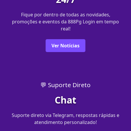
Fique por dentro de todas as novidades,
promoções e eventos da 888Pg Login em tempo
real!
Ver Notícias
💬 Suporte Direto
Chat
Suporte direto via Telegram, respostas rápidas e
atendimento personalizado!