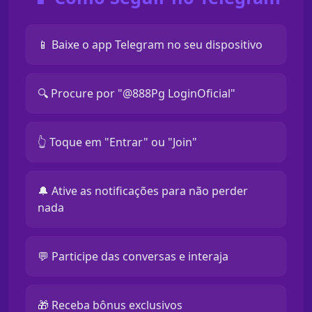
📱 Baixe o app Telegram no seu dispositivo
🔍 Procure por "@888Pg LoginOficial"
👆 Toque em "Entrar" ou "Join"
🔔 Ative as notificações para não perder
nada
💬 Participe das conversas e interaja
🎁 Receba bônus exclusivos