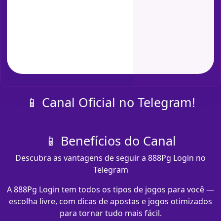
📱 Canal Oficial no Telegram!
📱 Benefícios do Canal
Descubra as vantagens de seguir a 888Pg Login no
Telegram
A 888Pg Login tem todos os tipos de jogos para você —
escolha livre, com dicas de apostas e jogos otimizados
para tornar tudo mais fácil.