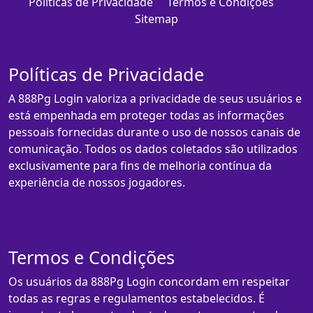
Políticas de Privacidade
Termos e Condições
Sitemap
Políticas de Privacidade
A 888Pg Login valoriza a privacidade de seus usuários e
está empenhada em proteger todas as informações
pessoais fornecidas durante o uso de nossos canais de
comunicação. Todos os dados coletados são utilizados
exclusivamente para fins de melhoria contínua da
experiência de nossos jogadores.
Termos e Condições
Os usuários da 888Pg Login concordam em respeitar
todas as regras e regulamentos estabelecidos. É