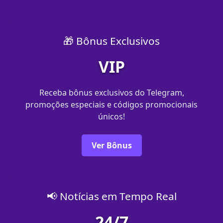
🎁 Bônus Exclusivos
VIP
Receba bônus exclusivos do Telegram,
promoções especiais e códigos promocionais
únicos!
Ver Bônus
📢 Notícias em Tempo Real
24/7