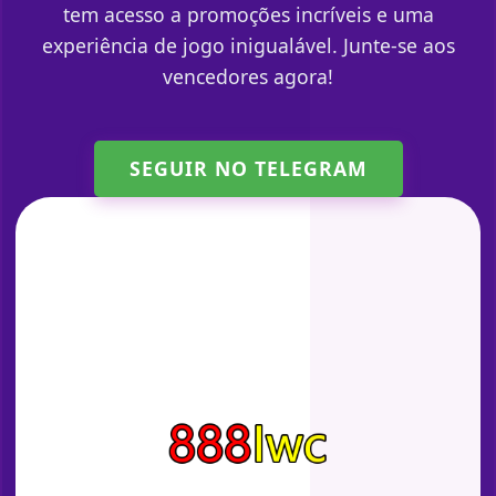
tem acesso a promoções incríveis e uma
experiência de jogo inigualável. Junte-se aos
vencedores agora!
SEGUIR NO TELEGRAM