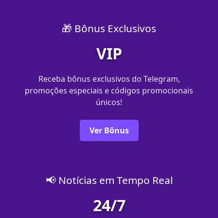
🎁 Bônus Exclusivos
VIP
Receba bônus exclusivos do Telegram,
promoções especiais e códigos promocionais
únicos!
Ver Bônus
📢 Notícias em Tempo Real
24/7