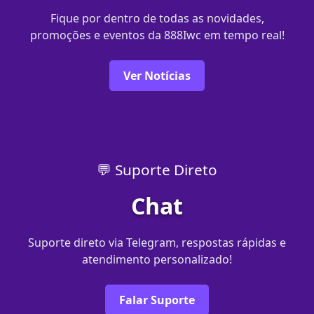
Fique por dentro de todas as novidades,
promoções e eventos da 888Iwc em tempo real!
Ver Notícias
💬 Suporte Direto
Chat
Suporte direto via Telegram, respostas rápidas e
atendimento personalizado!
Falar Suporte