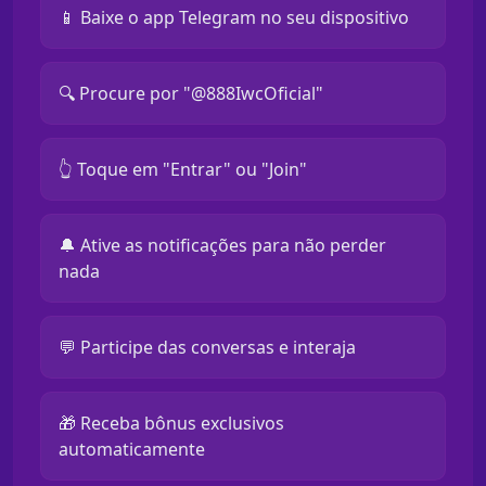
📱 Baixe o app Telegram no seu dispositivo
🔍 Procure por "@888IwcOficial"
👆 Toque em "Entrar" ou "Join"
🔔 Ative as notificações para não perder
nada
💬 Participe das conversas e interaja
🎁 Receba bônus exclusivos
automaticamente