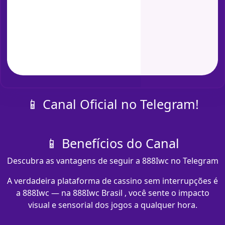
📱 Canal Oficial no Telegram!
📱 Benefícios do Canal
Descubra as vantagens de seguir a 888Iwc no Telegram
A verdadeira plataforma de cassino sem interrupções é
a 888Iwc — na 888Iwc Brasil , você sente o impacto
visual e sensorial dos jogos a qualquer hora.