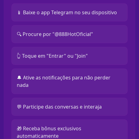
📱 Baixe o app Telegram no seu dispositivo
🔍 Procure por "@888HotOficial"
👆 Toque em "Entrar" ou "Join"
🔔 Ative as notificações para não perder
nada
💬 Participe das conversas e interaja
🎁 Receba bônus exclusivos
automaticamente