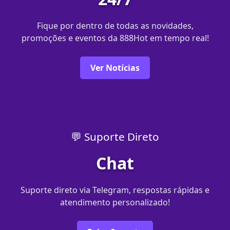
Fique por dentro de todas as novidades,
promoções e eventos da 888Hot em tempo real!
Ver Notícias
💬 Suporte Direto
Chat
Suporte direto via Telegram, respostas rápidas e
atendimento personalizado!