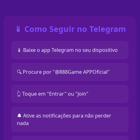
📱 Como Seguir no Telegram
📱 Baixe o app Telegram no seu dispositivo
🔍 Procure por "@888Game APPOficial"
👆 Toque em "Entrar" ou "Join"
🔔 Ative as notificações para não perder
nada