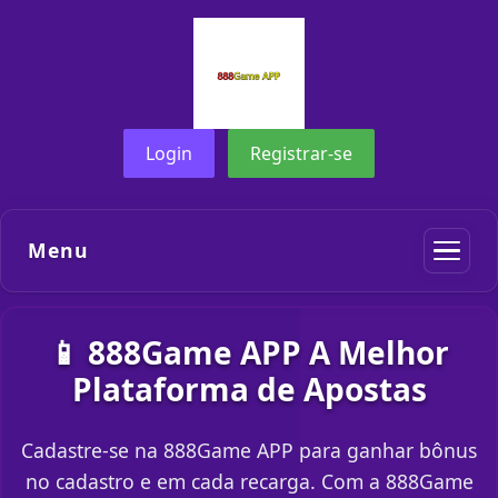
Login
Registrar-se
Menu
📱 888Game APP A Melhor
Plataforma de Apostas
Cadastre-se na 888Game APP para ganhar bônus
no cadastro e em cada recarga. Com a 888Game