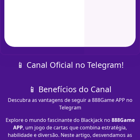
📱 Canal Oficial no Telegram!
📱 Benefícios do Canal
Descubra as vantagens de seguir a 888Game APP no
Telegram
Explore o mundo fascinante do Blackjack no
888Game
APP
, um jogo de cartas que combina estratégia,
habilidade e diversão. Neste artigo, desvendamos as