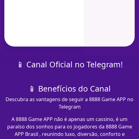
📱 Canal Oficial no Telegram!
📱 Benefícios do Canal
Descubra as vantagens de seguir a 8888 Game APP no
Telegram
A 8888 Game APP não é apenas um cassino, é um
paraíso dos sonhos para os jogadores da 8888 Game
APP Brasil , reunindo luxo, diversão, conforto e