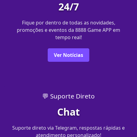
24/7
Fique por dentro de todas as novidades,
promoções e eventos da 8888 Game APP em
tempo real!
Ver Notícias
💬 Suporte Direto
Chat
Suporte direto via Telegram, respostas rápidas e
atendimento personalizado!