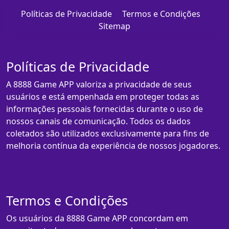
Políticas de Privacidade
Termos e Condições
Sitemap
Políticas de Privacidade
A 8888 Game APP valoriza a privacidade de seus
usuários e está empenhada em proteger todas as
informações pessoais fornecidas durante o uso de
nossos canais de comunicação. Todos os dados
coletados são utilizados exclusivamente para fins de
melhoria contínua da experiência de nossos jogadores.
Termos e Condições
Os usuários da 8888 Game APP concordam em