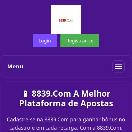
Login
Registrar-se
Menu
📱 8839.Com A Melhor
Plataforma de Apostas
Cadastre-se na 8839.Com para ganhar bônus no
cadastro e em cada recarga. Com a 8839.Com,