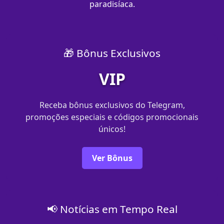
paradisíaca.
🎁 Bônus Exclusivos
VIP
Receba bônus exclusivos do Telegram,
promoções especiais e códigos promocionais
únicos!
Ver Bônus
📢 Notícias em Tempo Real