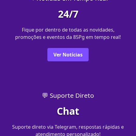
24/7
Fique por dentro de todas as novidades,
promoções e eventos da 85Pg em tempo real!
Ver Notícias
💬 Suporte Direto
Chat
Suporte direto via Telegram, respostas rápidas e
atendimento personalizado!