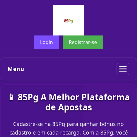
Login
Registrar-se
Menu
📱 85Pg A Melhor Plataforma
de Apostas
Cadastre-se na 85Pg para ganhar bônus no
cadastro e em cada recarga. Com a 85Pg, você