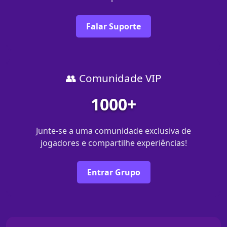
Falar Suporte
👥 Comunidade VIP
1000+
Junte-se a uma comunidade exclusiva de
jogadores e compartilhe experiências!
Entrar Grupo