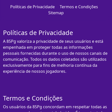
Políticas de Privacidade
Termos e Condições
Sitemap
Políticas de Privacidade
A 85Pg valoriza a privacidade de seus usuários e está
empenhada em proteger todas as informações
pessoais fornecidas durante o uso de nossos canais de
comunicação. Todos os dados coletados são utilizados
exclusivamente para fins de melhoria contínua da
experiência de nossos jogadores.
Termos e Condições
Os usuários da 85Pg concordam em respeitar todas as