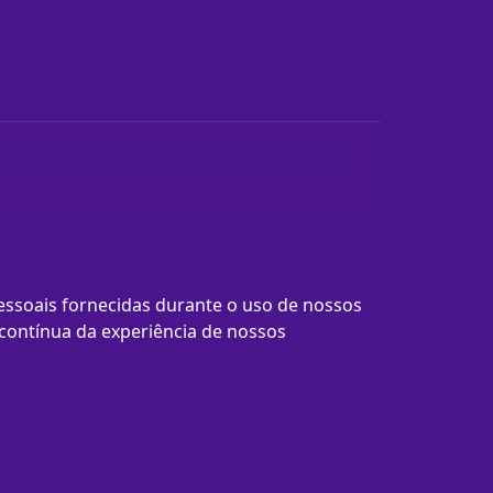
essoais fornecidas durante o uso de nossos
 contínua da experiência de nossos