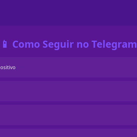
📱 Como Seguir no Telegram
ositivo