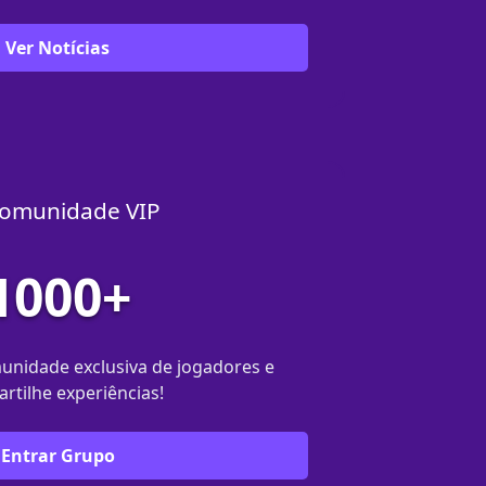
Ver Notícias
Comunidade VIP
1000+
unidade exclusiva de jogadores e
rtilhe experiências!
Entrar Grupo