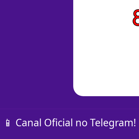
📱 Canal Oficial no Telegram!