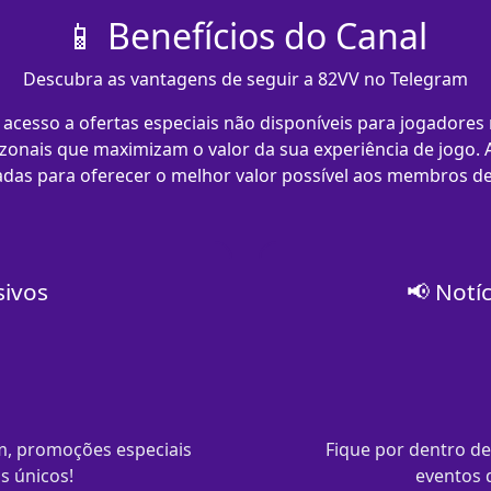
📱 Benefícios do Canal
Descubra as vantagens de seguir a 82VV no Telegram
acesso a ofertas especiais não disponíveis para jogadores
 sazonais que maximizam o valor da sua experiência de jog
adas para oferecer o melhor valor possível aos membros des
sivos
📢 Notí
m, promoções especiais
Fique por dentro d
s únicos!
eventos 