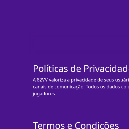
Políticas de Privacida
A 82VV valoriza a privacidade de seus usuá
canais de comunicação. Todos os dados cole
jogadores.
Termos e Condições