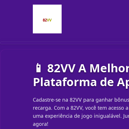
📱 82VV A Melho
Plataforma de A
Cadastre-se na 82VV para ganhar bônus
recarga. Com a 82VV, você tem acesso a
uma experiência de jogo inigualável. J
agora!