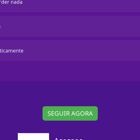
erder nada
a
aticamente
SEGUIR AGORA