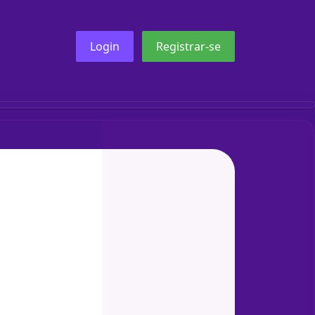
Login
Registrar-se