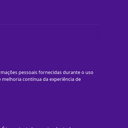
ormações pessoais fornecidas durante o uso
e melhoria contínua da experiência de