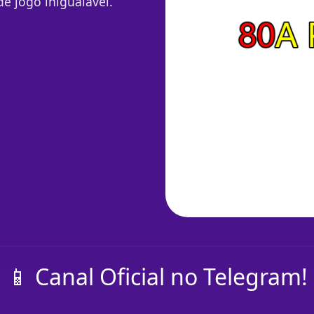
e jogo inigualável.
📱 Canal Oficial no Telegram!