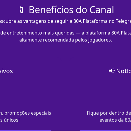
📱 Benefícios do Canal
scubra as vantagens de seguir a 80A Plataforma no Teleg
de entretenimento mais queridas — a plataforma 80A Plat
altamente recomendada pelos jogadores.
sivos
📢 Notí
m, promoções especiais
Fique por dentro d
s únicos!
eventos da 80