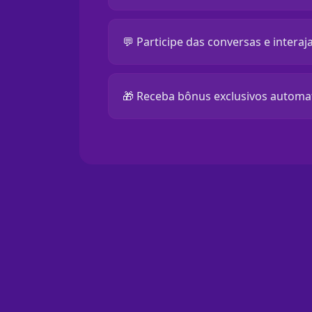
💬 Participe das conversas e interaj
🎁 Receba bônus exclusivos autom