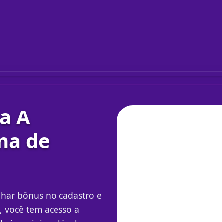
a A
ma de
nhar bônus no cadastro e
, você tem acesso a