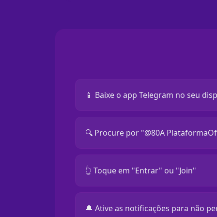
📱 Baixe o app Telegram no seu disp
🔍 Procure por "@80A PlataformaOfi
👆 Toque em "Entrar" ou "Join"
🔔 Ative as notificações para não p