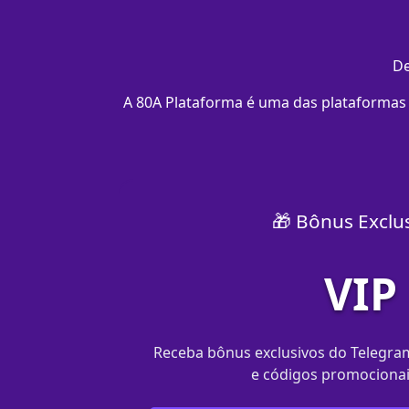
De
A 80A Plataforma é uma das plataformas 
🎁 Bônus Exclu
VIP
Receba bônus exclusivos do Telegra
e códigos promocionai