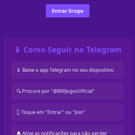
Entrar Grupo
📱 Como Seguir no Telegram
📱 Baixe o app Telegram no seu dispositivo
🔍 Procure por "@800JogosOficial"
👆 Toque em "Entrar" ou "Join"
🔔 Ative as notificações para não perder