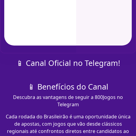
📱 Canal Oficial no Telegram!
📱 Benefícios do Canal
Descubra as vantagens de seguir a 800Jogos no
Telegram
Cada rodada do Brasileirão é uma oportunidade única
de apostas, com jogos que vão desde clássicos
regionais até confrontos diretos entre candidatos ao