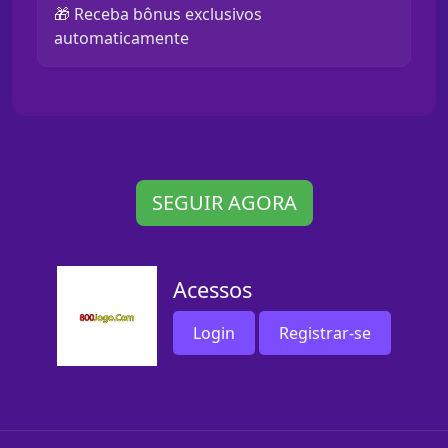
🎁 Receba bônus exclusivos
automaticamente
SEGUIR AGORA
Acessos
Login
Registrar-se