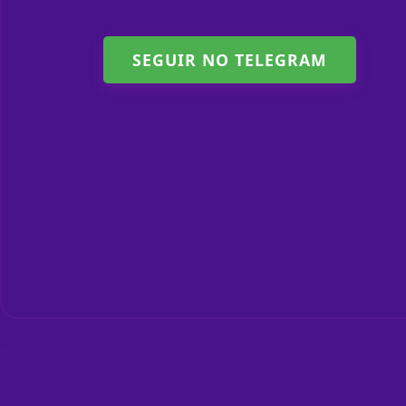
SEGUIR NO TELEGRAM