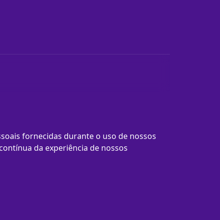
ssoais fornecidas durante o uso de nossos
 contínua da experiência de nossos