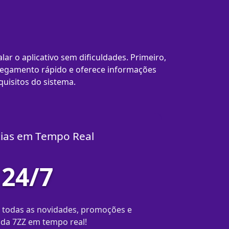
ar o aplicativo sem dificuldades. Primeiro,
arregamento rápido e oferece informações
quisitos do sistema.
cias em Tempo Real
24/7
e todas as novidades, promoções e
 da 7ZZ em tempo real!