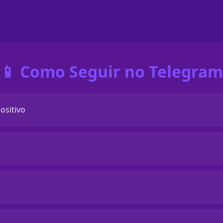
📱 Como Seguir no Telegram
ositivo