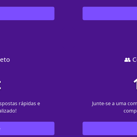
reto
👥 
t
espostas rápidas e
Junte-se a uma com
lizado!
compa
e