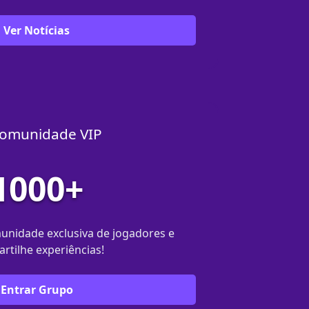
Ver Notícias
Comunidade VIP
1000+
unidade exclusiva de jogadores e
rtilhe experiências!
Entrar Grupo