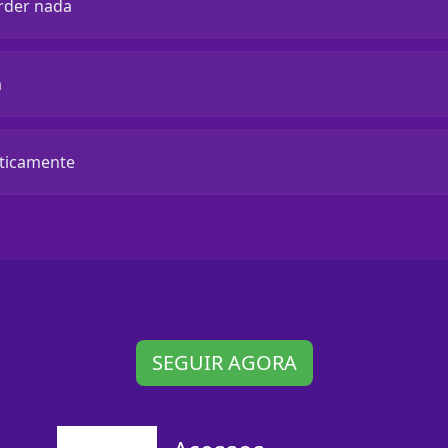
erder nada
a
aticamente
SEGUIR AGORA