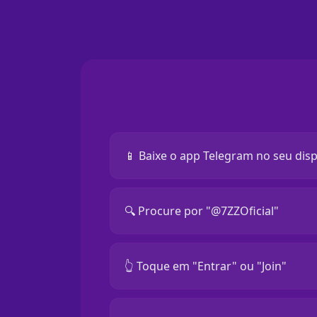
📱 Baixe o app Telegram no seu disp
🔍 Procure por "@7ZZOficial"
👆 Toque em "Entrar" ou "Join"