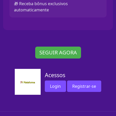
🎁 Receba bônus exclusivos
automaticamente
SEGUIR AGORA
Acessos
Login
Registrar-se