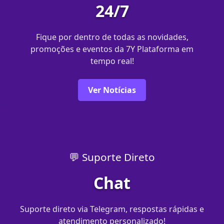
24/7
Fique por dentro de todas as novidades,
promoções e eventos da 7Y Plataforma em
tempo real!
Ver Notícias
💬 Suporte Direto
Chat
Suporte direto via Telegram, respostas rápidas e
atendimento personalizado!