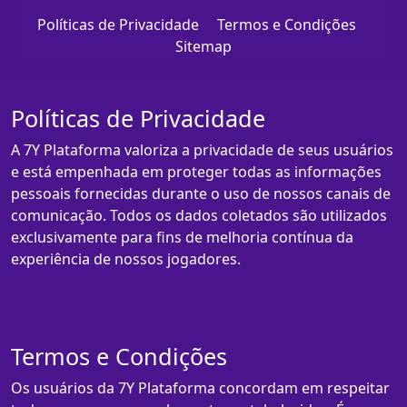
Políticas de Privacidade
Termos e Condições
Sitemap
Políticas de Privacidade
A 7Y Plataforma valoriza a privacidade de seus usuários
e está empenhada em proteger todas as informações
pessoais fornecidas durante o uso de nossos canais de
comunicação. Todos os dados coletados são utilizados
exclusivamente para fins de melhoria contínua da
experiência de nossos jogadores.
Termos e Condições
Os usuários da 7Y Plataforma concordam em respeitar