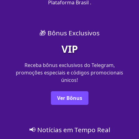
Plataforma Brasil .
🎁 Bônus Exclusivos
VIP
Receba bônus exclusivos do Telegram,
promoções especiais e códigos promocionais
únicos!
Ver Bônus
📢 Notícias em Tempo Real