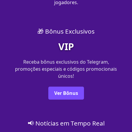
jogadores.
🎁 Bônus Exclusivos
VIP
Receba bônus exclusivos do Telegram,
promoções especiais e códigos promocionais
únicos!
Ver Bônus
📢 Notícias em Tempo Real