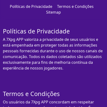
Políticas de Privacidade
Termos e Condições
Sitemap
Políticas de Privacidade
A 7Xpg APP valoriza a privacidade de seus usuários e
está empenhada em proteger todas as informações
pessoais fornecidas durante o uso de nossos canais de
comunicação. Todos os dados coletados são utilizados
exclusivamente para fins de melhoria contínua da
experiência de nossos jogadores.
Termos e Condições
Os usuários da 7Xpg APP concordam em respeitar