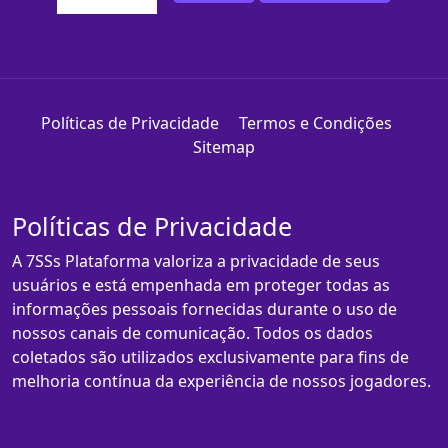
Políticas de Privacidade
Termos e Condições
Sitemap
Políticas de Privacidade
A 7SSs Plataforma valoriza a privacidade de seus
usuários e está empenhada em proteger todas as
informações pessoais fornecidas durante o uso de
nossos canais de comunicação. Todos os dados
coletados são utilizados exclusivamente para fins de
melhoria contínua da experiência de nossos jogadores.