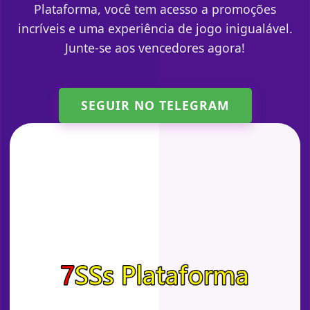
Plataforma, você tem acesso a promoções
incríveis e uma experiência de jogo inigualável.
Junte-se aos vencedores agora!
SEGUIR NO TELEGRAM