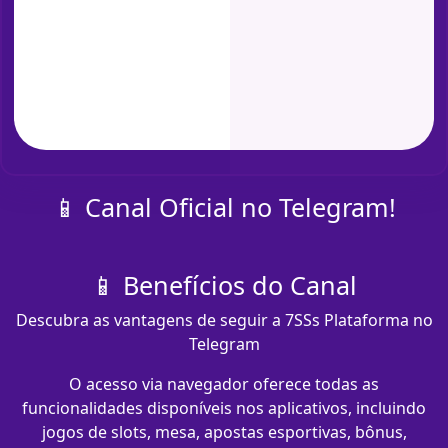
📱 Canal Oficial no Telegram!
📱 Benefícios do Canal
Descubra as vantagens de seguir a 7SSs Plataforma no
Telegram
O acesso via navegador oferece todas as
funcionalidades disponíveis nos aplicativos, incluindo
jogos de slots, mesa, apostas esportivas, bônus,