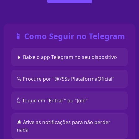
📱 Como Seguir no Telegram
📱 Baixe o app Telegram no seu dispositivo
🔍 Procure por "@7SSs PlataformaOficial"
👆 Toque em "Entrar" ou "Join"
🔔 Ative as notificações para não perder
nada