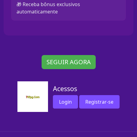
🎁 Receba bônus exclusivos
automaticamente
SEGUIR AGORA
Acessos
Login
Registrar-se