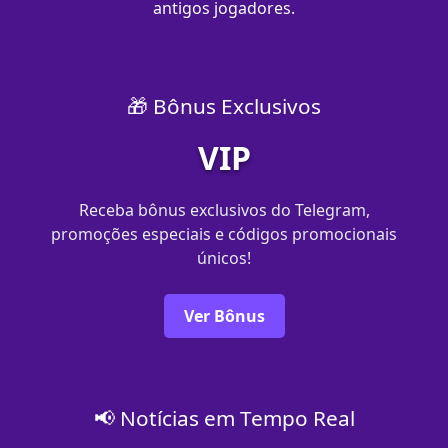
antigos jogadores.
🎁 Bônus Exclusivos
VIP
Receba bônus exclusivos do Telegram,
promoções especiais e códigos promocionais
únicos!
Ver Bônus
📢 Notícias em Tempo Real