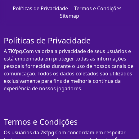
Políticas de Privacidade
Termos e Condições
Sitemap
Políticas de Privacidade
A 7Kfpg.Com valoriza a privacidade de seus usuários e
está empenhada em proteger todas as informações
pessoais fornecidas durante o uso de nossos canais de
comunicação. Todos os dados coletados são utilizados
exclusivamente para fins de melhoria contínua da
experiência de nossos jogadores.
Termos e Condições
Os usuários da 7Kfpg.Com concordam em respeitar