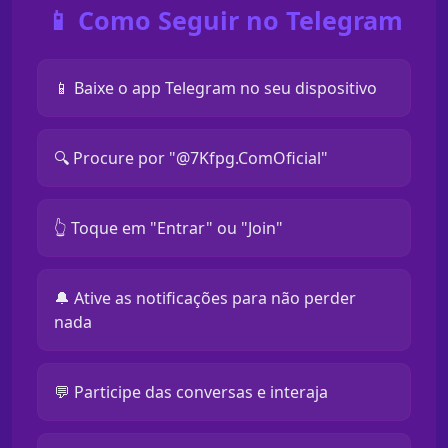
📱 Como Seguir no Telegram
📱 Baixe o app Telegram no seu dispositivo
🔍 Procure por "@7Kfpg.ComOficial"
👆 Toque em "Entrar" ou "Join"
🔔 Ative as notificações para não perder
nada
💬 Participe das conversas e interaja