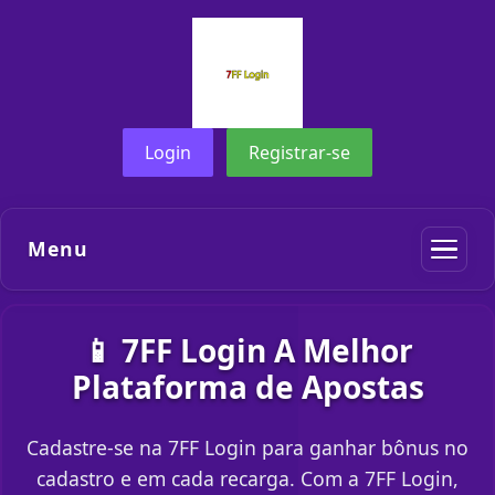
Login
Registrar-se
Menu
📱 7FF Login A Melhor
Plataforma de Apostas
Cadastre-se na 7FF Login para ganhar bônus no
cadastro e em cada recarga. Com a 7FF Login,