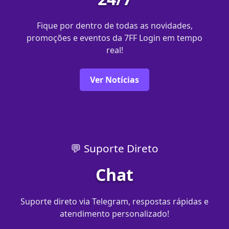
Fique por dentro de todas as novidades,
promoções e eventos da 7FF Login em tempo
real!
Ver Notícias
💬 Suporte Direto
Chat
Suporte direto via Telegram, respostas rápidas e
atendimento personalizado!