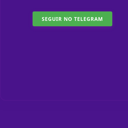
SEGUIR NO TELEGRAM