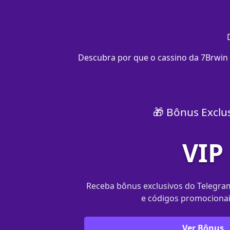
Descubra por que o cassino da 7Brwin 
🎁 Bônus Exclu
VIP
Receba bônus exclusivos do Telegra
e códigos promocionai
Ver Bônus