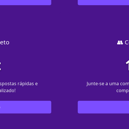
reto
👥 
t
espostas rápidas e
Junte-se a uma com
lizado!
compa
e