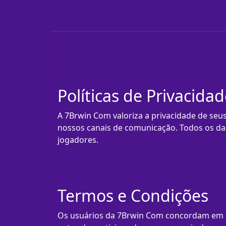
Políticas de Privacida
A 7Brwin Com valoriza a privacidade de se
nossos canais de comunicação. Todos os dad
jogadores.
Termos e Condições
Os usuários da 7Brwin Com concordam em re