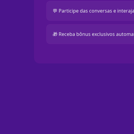
💬 Participe das conversas e interaj
🎁 Receba bônus exclusivos autom