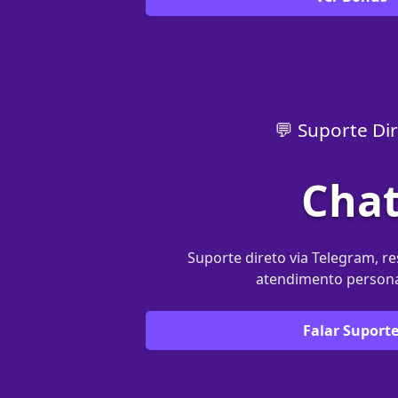
💬 Suporte Di
Cha
Suporte direto via Telegram, r
atendimento persona
Falar Suport