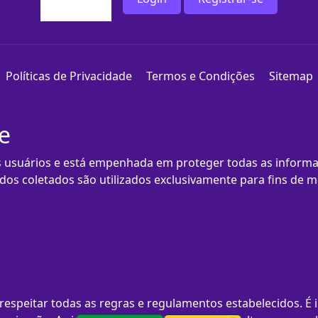
Políticas de Privacidade
Termos e Condições
Sitemap
de
us usuários e está empenhada em proteger todas as informa
os coletados são utilizados exclusivamente para fins de m
speitar todas as regras e regulamentos estabelecidos. É 