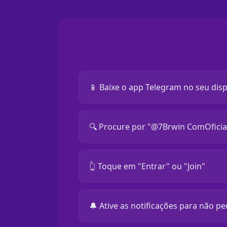
📱 Baixe o app Telegram no seu disp
🔍 Procure por "@7Brwin ComOficia
👆 Toque em "Entrar" ou "Join"
🔔 Ative as notificações para não p