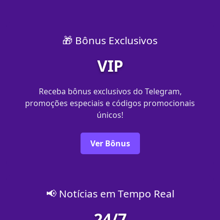
🎁 Bônus Exclusivos
VIP
Receba bônus exclusivos do Telegram,
promoções especiais e códigos promocionais
únicos!
Ver Bônus
📢 Notícias em Tempo Real
24/7