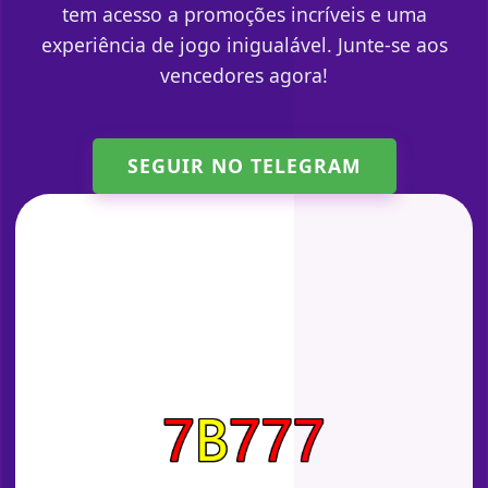
tem acesso a promoções incríveis e uma
experiência de jogo inigualável. Junte-se aos
vencedores agora!
SEGUIR NO TELEGRAM