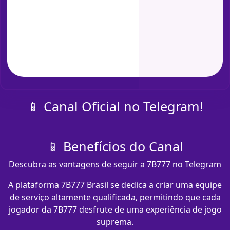
📱 Canal Oficial no Telegram!
📱 Benefícios do Canal
Descubra as vantagens de seguir a 7B777 no Telegram
A plataforma 7B777 Brasil se dedica a criar uma equipe
de serviço altamente qualificada, permitindo que cada
jogador da 7B777 desfrute de uma experiência de jogo
suprema.