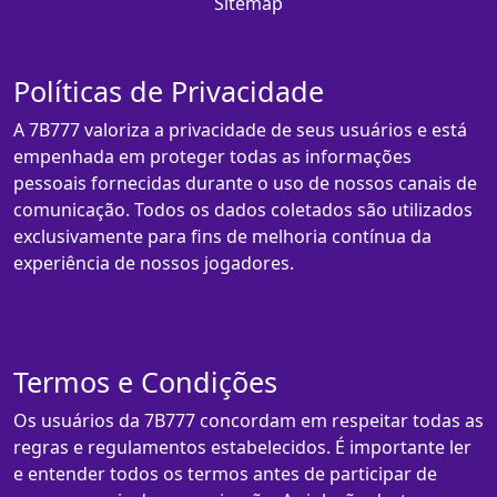
Sitemap
Políticas de Privacidade
A 7B777 valoriza a privacidade de seus usuários e está
empenhada em proteger todas as informações
pessoais fornecidas durante o uso de nossos canais de
comunicação. Todos os dados coletados são utilizados
exclusivamente para fins de melhoria contínua da
experiência de nossos jogadores.
Termos e Condições
Os usuários da 7B777 concordam em respeitar todas as
regras e regulamentos estabelecidos. É importante ler
e entender todos os termos antes de participar de