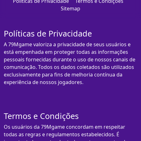
Políticas de Privacidade
Termos e Condições
Sitemap
Políticas de Privacidade
A 79Mgame valoriza a privacidade de seus usuários e
está empenhada em proteger todas as informações
pessoais fornecidas durante o uso de nossos canais de
comunicação. Todos os dados coletados são utilizados
exclusivamente para fins de melhoria contínua da
experiência de nossos jogadores.
Termos e Condições
Os usuários da 79Mgame concordam em respeitar
todas as regras e regulamentos estabelecidos. É