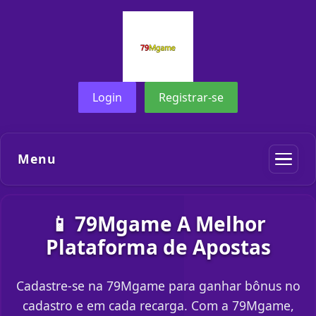
Login
Registrar-se
Menu
📱 79Mgame A Melhor
Plataforma de Apostas
Cadastre-se na 79Mgame para ganhar bônus no
cadastro e em cada recarga. Com a 79Mgame,