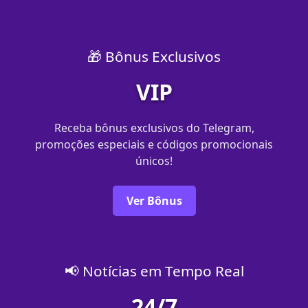
🎁 Bônus Exclusivos
VIP
Receba bônus exclusivos do Telegram,
promoções especiais e códigos promocionais
únicos!
Ver Bônus
📢 Notícias em Tempo Real
24/7